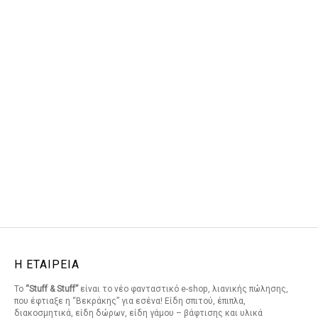
Η ΕΤΑΙΡΕΙΑ
Το
“Stuff & Stuff”
είναι το νέο φανταστικό e-shop, λιανικής πώλησης,
που έφτιαξε η “Βεκράκης” για εσένα! Είδη σπιτού, έπιπλα,
διακοσμητικά, είδη δώρων, είδη γάμου – βάφτισης και υλικά