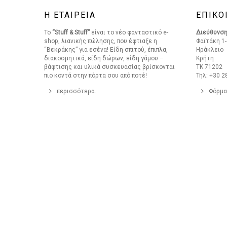
Η ΕΤΑΙΡΕΙΑ
ΕΠΙΚΟ
Το
“Stuff & Stuff”
είναι το νέο φανταστικό e-
Διεύθυνσ
shop, λιανικής πώλησης, που έφτιαξε η
Φαϊτάκη 1-
“Βεκράκης” για εσένα! Είδη σπιτού, έπιπλα,
Ηράκλειο
διακοσμητικά, είδη δώρων, είδη γάμου –
Κρήτη
βάφτισης και υλικά συσκευασίας βρίσκονται
ΤΚ 71202
πιο κοντά στην πόρτα σου από ποτέ!
Τηλ: +30 2
περισσότερα..
Φόρμα