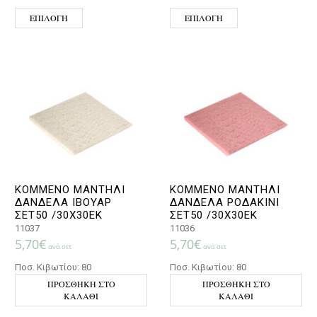
Αυτό το προϊόν έχει πολλαπλές παραλλαγές. Οι επιλο
Αυτό το προϊόν έχ
ΕΠΙΛΟΓΉ
ΕΠΙΛΟΓΉ
ΚΟΜΜΕΝΟ ΜΑΝΤΗΛΙ
ΚΟΜΜΕΝΟ ΜΑΝΤΗΛΙ
ΔΑΝΔΕΛΑ ΙΒΟΥΑΡ
ΔΑΝΔΕΛΑ ΡΟΔΑΚΙΝΙ
ΣΕΤ50 /30Χ30ΕΚ
ΣΕΤ50 /30Χ30ΕΚ
11037
11036
5,70
€
5,70
€
ανά σετ
ανά σετ
Ποσ. Κιβωτίου: 80
Ποσ. Κιβωτίου: 80
ΠΡΟΣΘΉΚΗ ΣΤΟ
ΠΡΟΣΘΉΚΗ ΣΤΟ
ΚΑΛΆΘΙ
ΚΑΛΆΘΙ