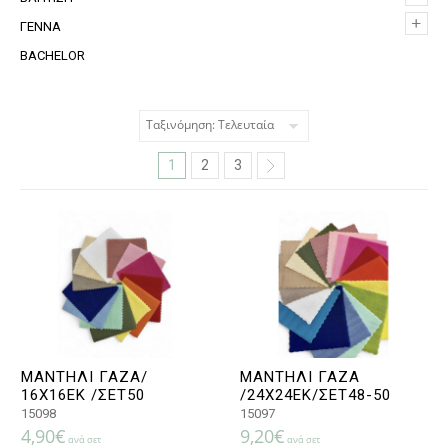
+
+
ΓΕΝΝΑ
BACHELOR
1
2
3
ΜΑΝΤΗΛΙ ΓΑΖΑ/
ΜΑΝΤΗΛΙ ΓΑΖΑ
16Χ16ΕΚ /ΣΕΤ50
/24Χ24ΕΚ/ΣΕΤ48-50
15098
15097
4,90
€
9,20
€
ανά σετ
ανά σετ