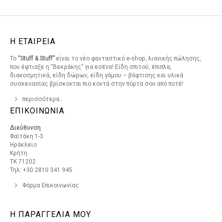
Η ΕΤΑΙΡΕΙΑ
Το
“Stuff & Stuff”
είναι το νέο φανταστικό e-shop, λιανικής πώλησης,
που έφτιαξε η “Βεκράκης” για εσένα! Είδη σπιτού, έπιπλα,
διακοσμητικά, είδη δώρων, είδη γάμου – βάφτισης και υλικά
συσκευασίας βρίσκονται πιο κοντά στην πόρτα σου από ποτέ!
περισσότερα..
ΕΠΙΚΟΙΝΩΝΙΑ
Διεύθυνση
Φαϊτάκη 1-3
Ηράκλειο
Κρήτη
ΤΚ 71202
Τηλ: +30 2810 341 945
Φόρμα Επικοινωνίας
Η ΠΑΡΑΓΓΕΛΙΑ ΜΟΥ