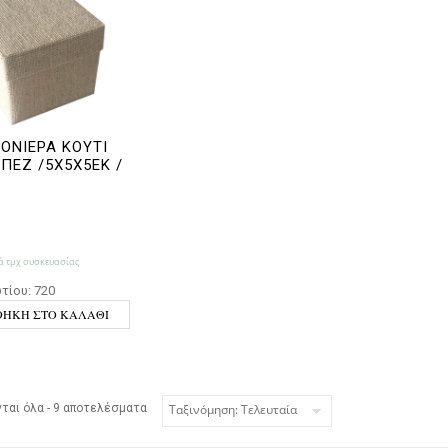
ΝΙΕΡΑ ΚΟΥΤΙ
ΜΠΕΖ /5Χ5Χ5ΕΚ /
 τμχ συσκευασίας
τίου: 720
ΉΚΗ ΣΤΟ ΚΑΛΆΘΙ
Sorted by latest
ται όλα - 9 αποτελέσματα