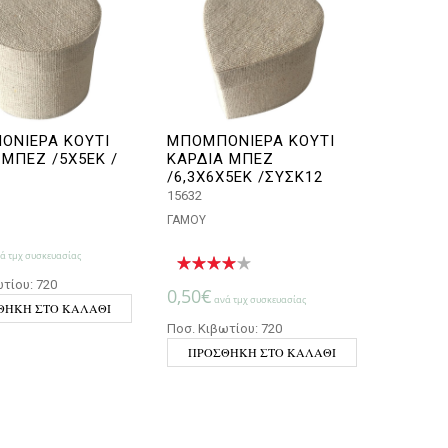
ΟΝΙΕΡΑ ΚΟΥΤΙ
ΜΠΟΜΠΟΝΙΕΡΑ ΚΟΥΤΙ
 ΜΠΕΖ /5Χ5ΕΚ /
ΚΑΡΔΙΑ ΜΠΕΖ
/6,3Χ6Χ5ΕΚ /ΣΥΣΚ12
15632
ΓΑΜΟΥ
5,04€.
ά τμχ συσκευασίας
τίου: 720
0,50
€
ανά τμχ συσκευασίας
ΘΉΚΗ ΣΤΟ ΚΑΛΆΘΙ
Ποσ. Κιβωτίου: 720
ΠΡΟΣΘΉΚΗ ΣΤΟ ΚΑΛΆΘΙ