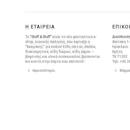
Η ΕΤΑΙΡΕΙΑ
ΕΠΙΚΟ
Το
“Stuff & Stuff”
είναι το νέο φανταστικό e-
Διεύθυνσ
shop, λιανικής πώλησης, που έφτιαξε η
Φαϊτάκη 1-
“Βεκράκης” για εσένα! Είδη σπιτού, έπιπλα,
Ηράκλειο
διακοσμητικά, είδη δώρων, είδη γάμου –
Κρήτη
βάφτισης και υλικά συσκευασίας βρίσκονται
ΤΚ 71202
πιο κοντά στην πόρτα σου από ποτέ!
Τηλ: +30 2
περισσότερα..
Φόρμα