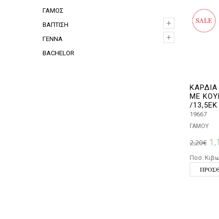
ΓΑΜΟΣ
+
+
ΒΑΠΤΙΣΗ
+
+
ΓΕΝΝΑ
BACHELOR
ΚΑΡΔΙΑ
ΜΕ ΚΟΥ
/13,5ΕΚ
19667
ΓΑΜΟΥ
Or
1,
2,20
€
Ποσ. Κιβω
ΠΡΟΣΘ