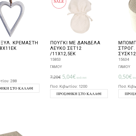
 ΞΥΛ. ΚΡΕΜΑΣΤΗ
ΠΟΥΓΚΙ ΜΕ ΔΑΝΔΕΛΑ
ΜΠΟΜΠ
8X11ΕΚ
ΛΕΥΚΟ ΣΕΤ12
ΣΤΡΟΓ.
/11Χ12,5ΕΚ
ΣΥΣΚ12
15853
15634
ΓΑΜΟΥ
ΓΑΜΟΥ
Original price was: 7,20€.
Η τρέχουσα τιμή είναι: 
5,04
€
0,50
€
7,20
€
ανά σετ
αν
τίου: 288
Ποσ. Κιβωτίου: 1200
Ποσ. Κιβω
ΉΚΗ ΣΤΟ ΚΑΛΆΘΙ
ΠΡΟΣΘΉΚΗ ΣΤΟ ΚΑΛΆΘΙ
ΠΡΟΣ