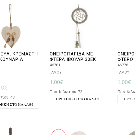
 ΞΥΛ. ΚΡΕΜΑΣΤΗ
ΟΝΕΙΡΟΠΑΓΙΔΑ ΜΕ
ΟΝΕΙΡΟ
ΚΟΥΝΑΡΙΑ
ΦΤΕΡΑ ΙΒΟΥΑΡ 30ΕΚ
ΦΤΕΡΟ 
46781
46776
ΓΑΜΟΥ
ΓΑΜΟΥ
1,00
€
1,00
€
iginal price was: 2,20€.
Η τρέχουσα τιμή είναι: 1,10€.
10
€
Ποσ. Κιβωτίου: 72
Ποσ. Κιβω
τίου: 48
ΠΡΟΣΘΉΚΗ ΣΤΟ ΚΑΛΆΘΙ
ΠΡΟΣ
ΉΚΗ ΣΤΟ ΚΑΛΆΘΙ