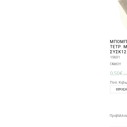
ΜΠΟΜΠΟ
ΤΕΤΡ. 
ΣΥΣΚ12
15631
ΓΑΜΟΥ
0,50
€
ανά
Ποσ. Κιβω
ΠΡΟΣΘ
Προβάλλον