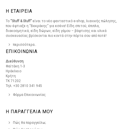
Η ΕΤΑΙΡΕΙΑ
Το
“Stuff & Stuff”
είναι το νέο φανταστικό e-shop, λιανικής πώλησης,
που έφτιαξε η “Βεκράκης” για εσένα! Είδη σπιτού, έπιπλα,
διακοσμητικά, είδη δώρων, είδη γάμου – βάφτισης και υλικά
συσκευασίας βρίσκονται πιο κοντά στην πόρτα σου από ποτέ!
περισσότερα..
ΕΠΙΚΟΙΝΩΝΙΑ
Διεύθυνση
Φαϊτάκη 1-3
Ηράκλειο
Κρήτη
ΤΚ 71202
Τηλ: +30 2810 341 945
Φόρμα Επικοινωνίας
Η ΠΑΡΑΓΓΕΛΙΑ ΜΟΥ
Πώς θα παραγγείλω;