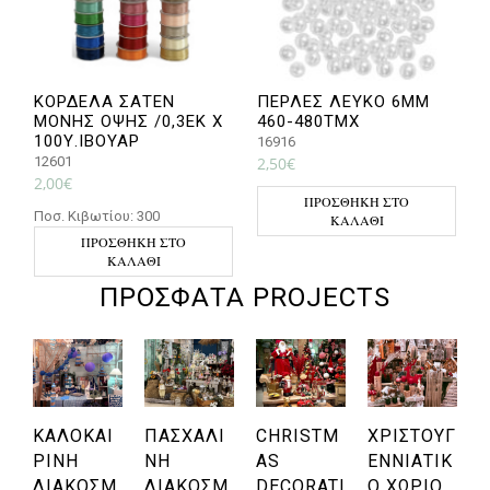
ΚΟΡΔΕΛΑ ΣΑΤΕΝ
ΠΕΡΛΕΣ ΛΕΥΚΟ 6ΜΜ
ΜΟΝΗΣ ΟΨΗΣ /0,3ΕΚ Χ
460-480ΤΜΧ
Ξ
100Υ.ΙΒΟΥΑΡ
16916
2
12601
2,50
€
2
2,00
€
Π
ΠΡΟΣΘΉΚΗ ΣΤΟ
Ποσ. Κιβωτίου: 300
ΚΑΛΆΘΙ
ΠΡΟΣΘΉΚΗ ΣΤΟ
ΚΑΛΆΘΙ
ΠΡΌΣΦΑΤΑ PROJECTS
ΚΑΛΟΚΑΙ
ΠΑΣΧΑΛΙ
CHRISTM
ΧΡΙΣΤΟΥΓ
ΡΙΝΉ
ΝΉ
AS
ΕΝΝΙΆΤΙΚ
ΔΙΑΚΌΣΜ
ΔΙΑΚΌΣΜ
DECORATI
Ο ΧΩΡΙΌ