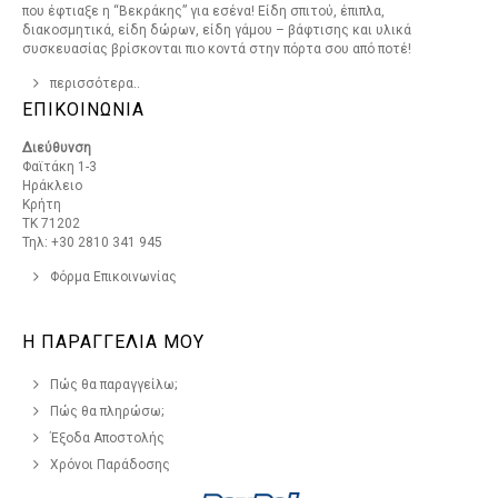
που έφτιαξε η “Βεκράκης” για εσένα! Είδη σπιτού, έπιπλα,
διακοσμητικά, είδη δώρων, είδη γάμου – βάφτισης και υλικά
συσκευασίας βρίσκονται πιο κοντά στην πόρτα σου από ποτέ!
περισσότερα..
ΕΠΙΚΟΙΝΩΝΙΑ
Διεύθυνση
Φαϊτάκη 1-3
Ηράκλειο
Κρήτη
ΤΚ 71202
Τηλ: +30 2810 341 945
Φόρμα Επικοινωνίας
Η ΠΑΡΑΓΓΕΛΙΑ ΜΟΥ
Πώς θα παραγγείλω;
Πώς θα πληρώσω;
Έξοδα Αποστολής
Χρόνοι Παράδοσης