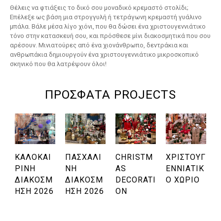
Θέλεις να φτιάξεις το δικό σου μοναδικό κρεμαστό στολίδι;
Επέλεξε ως βάση μια στρογγυλή ή τετράγωνη κρεμαστή γυάλινο
μπάλα. Βάλε μέσα λίγο χιόνι, που θα δώσει ένα χριστουγεννιάτικο
τόνο στην κατασκευή σου, και πρόσθεσε μίνι διακοσμητικά που σου
αρέσουν. Μινιατούρες από ένα χιονάνθρωπο, δεντράκια και
ανθρωπάκια δημιουργούν ένα χριστουγεννιάτικο μικροσκοπικό
σκηνικό που θα λατρέψουν όλοι!
ΠΡΌΣΦΑΤΑ PROJECTS
ΚΑΛΟΚΑΙ
ΠΑΣΧΑΛΙ
CHRISTM
ΧΡΙΣΤΟΥΓ
ΡΙΝΉ
ΝΉ
AS
ΕΝΝΙΆΤΙΚ
ΔΙΑΚΌΣΜ
ΔΙΑΚΌΣΜ
DECORATI
Ο ΧΩΡΙΌ
Η
ΗΣΗ 2026
ΗΣΗ 2026
ON