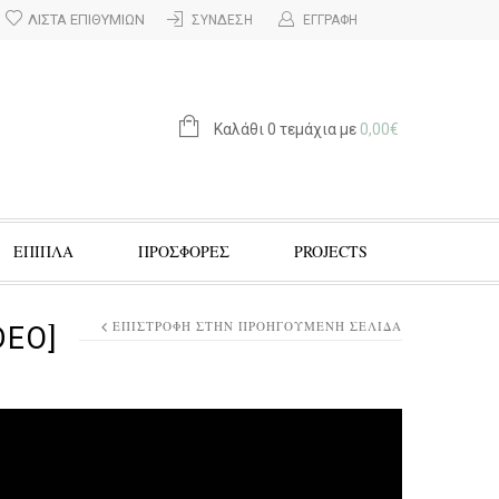
ΛΊΣΤΑ ΕΠΙΘΥΜΙΏΝ
ΣΎΝΔΕΣΗ
ΕΓΓΡΑΦΉ
Καλάθι 0 τεμάχια με
0,00
€
ΕΠΙΠΛΑ
ΠΡΟΣΦΟΡΈΣ
PROJECTS
ΕΠΙΣΤΡΟΦΉ ΣΤΗΝ ΠΡΟΗΓΟΎΜΕΝΗ ΣΕΛΊΔΑ
DEO]