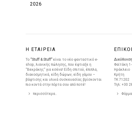
2026
Η ΕΤΑΙΡΕΙΑ
ΕΠΙΚΟ
Το
“Stuff & Stuff”
είναι το νέο φανταστικό e-
Διεύθυνσ
shop, λιανικής πώλησης, που έφτιαξε η
Φαϊτάκη 1-
“Βεκράκης” για εσένα! Είδη σπιτού, έπιπλα,
Ηράκλειο
διακοσμητικά, είδη δώρων, είδη γάμου –
Κρήτη
βάφτισης και υλικά συσκευασίας βρίσκονται
ΤΚ 71202
πιο κοντά στην πόρτα σου από ποτέ!
Τηλ: +30 2
περισσότερα..
Φόρμα