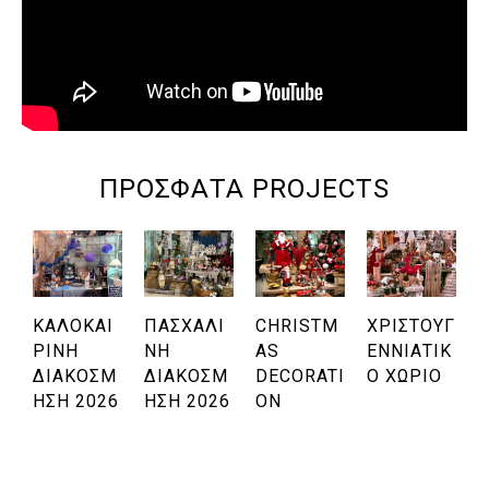
ΠΡΌΣΦΑΤΑ PROJECTS
ΚΑΛΟΚΑΙ
ΠΑΣΧΑΛΙ
CHRISTM
ΧΡΙΣΤΟΥΓ
ΡΙΝΉ
ΝΉ
AS
ΕΝΝΙΆΤΙΚ
ΔΙΑΚΌΣΜ
ΔΙΑΚΌΣΜ
DECORATI
Ο ΧΩΡΙΌ
Η
ΗΣΗ 2026
ΗΣΗ 2026
ON