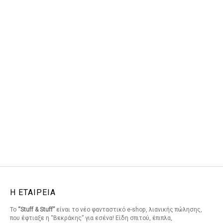
Η ΕΤΑΙΡΕΙΑ
Το
“Stuff & Stuff”
είναι το νέο φανταστικό e-shop, λιανικής πώλησης,
που έφτιαξε η “Βεκράκης” για εσένα! Είδη σπιτού, έπιπλα,