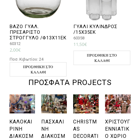
ΒΑΖΟ ΓΥΑΛ.
ΓΥΑΛΙ ΚΥΛΙΝΔΡΟΣ
ΠΡΕΣΑΡΙΣΤΟ
/15Χ35ΕΚ
ΣΤΡΟΓΓΥΛΟ /Φ13Χ11ΕΚ
60358
4
60312
11,50
€
3
2,00
€
Π
ΠΡΟΣΘΉΚΗ ΣΤΟ
Ποσ. Κιβωτίου: 24
ΚΑΛΆΘΙ
ΠΡΟΣΘΉΚΗ ΣΤΟ
ΚΑΛΆΘΙ
ΠΡΌΣΦΑΤΑ PROJECTS
ΚΑΛΟΚΑΙ
ΠΑΣΧΑΛΙ
CHRISTM
ΧΡΙΣΤΟΥΓ
ΡΙΝΉ
ΝΉ
AS
ΕΝΝΙΆΤΙΚ
ΔΙΑΚΌΣΜ
ΔΙΑΚΌΣΜ
DECORATI
Ο ΧΩΡΙΌ
Η