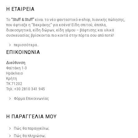
Η ΕΤΑΙΡΕΙΑ
Το
“Stuff & Stuff”
είναι το νέο φανταστικό e-shop, λιανικής πώλησης,
που έφτιαξε η “Βεκράκης” για εσένα! Είδη σπιτού, έπιπλα,
διακοσμητικά, είδη δώρων, είδη γάμου – βάφτισης και υλικά
συσκευασίας βρίσκονται πιο κοντά στην πόρτα σου από ποτέ!
περισσότερα..
ΕΠΙΚΟΙΝΩΝΙΑ
Διεύθυνση
Φαϊτάκη 1-3
Ηράκλειο
Κρήτη
ΤΚ 71202
Τηλ: +30 2810 341 945
Φόρμα Επικοινωνίας
Η ΠΑΡΑΓΓΕΛΙΑ ΜΟΥ
Πώς θα παραγγείλω;
Πώς θα πληρώσω;