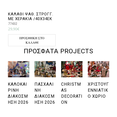
ΚΑΛΑΘΙ ΨΑΘ. ΣΤΡΟΓΓ.
ΜΕ ΧΕΡΑΚΙΑ /40Χ34ΕΚ
77432
29,90
€
ΠΡΟΣΘΉΚΗ ΣΤΟ
ΚΑΛΆΘΙ
ΠΡΌΣΦΑΤΑ PROJECTS
ΚΑΛΟΚΑΙ
ΠΑΣΧΑΛΙ
CHRISTM
ΧΡΙΣΤΟΥΓ
ΡΙΝΉ
ΝΉ
AS
ΕΝΝΙΆΤΙΚ
ΔΙΑΚΌΣΜ
ΔΙΑΚΌΣΜ
DECORATI
Ο ΧΩΡΙΌ
Η
ΗΣΗ 2026
ΗΣΗ 2026
ON