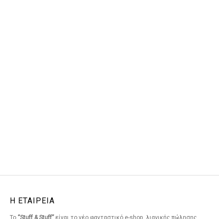
Η ΕΤΑΙΡΕΙΑ
Το
“Stuff & Stuff”
είναι το νέο φανταστικό e-shop, λιανικής πώλησης,