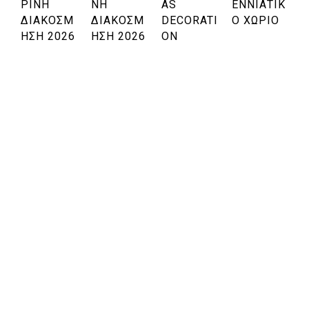
ΡΙΝΉ
ΝΉ
AS
ΕΝΝΙΆΤΙΚ
ΔΙΑΚΌΣΜ
ΔΙΑΚΌΣΜ
DECORATI
Ο ΧΩΡΙΌ
Η
ΗΣΗ 2026
ΗΣΗ 2026
ON