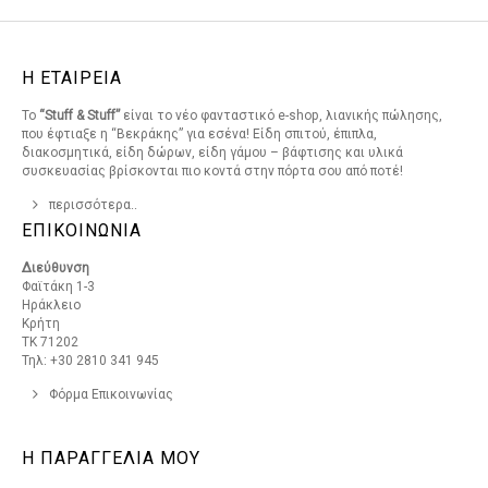
Η ΕΤΑΙΡΕΙΑ
Το
“Stuff & Stuff”
είναι το νέο φανταστικό e-shop, λιανικής πώλησης,
που έφτιαξε η “Βεκράκης” για εσένα! Είδη σπιτού, έπιπλα,
διακοσμητικά, είδη δώρων, είδη γάμου – βάφτισης και υλικά
συσκευασίας βρίσκονται πιο κοντά στην πόρτα σου από ποτέ!
περισσότερα..
ΕΠΙΚΟΙΝΩΝΙΑ
Διεύθυνση
Φαϊτάκη 1-3
Ηράκλειο
Κρήτη
ΤΚ 71202
Τηλ: +30 2810 341 945
Φόρμα Επικοινωνίας
Η ΠΑΡΑΓΓΕΛΙΑ ΜΟΥ