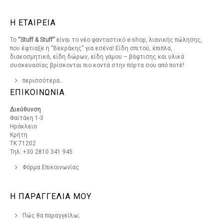
Η ΕΤΑΙΡΕΙΑ
Το
“Stuff & Stuff”
είναι το νέο φανταστικό e-shop, λιανικής πώλησης,
που έφτιαξε η “Βεκράκης” για εσένα! Είδη σπιτού, έπιπλα,
διακοσμητικά, είδη δώρων, είδη γάμου – βάφτισης και υλικά
συσκευασίας βρίσκονται πιο κοντά στην πόρτα σου από ποτέ!
περισσότερα..
ΕΠΙΚΟΙΝΩΝΙΑ
Διεύθυνση
Φαϊτάκη 1-3
Ηράκλειο
Κρήτη
ΤΚ 71202
Τηλ: +30 2810 341 945
Φόρμα Επικοινωνίας
Η ΠΑΡΑΓΓΕΛΙΑ ΜΟΥ
Πώς θα παραγγείλω;