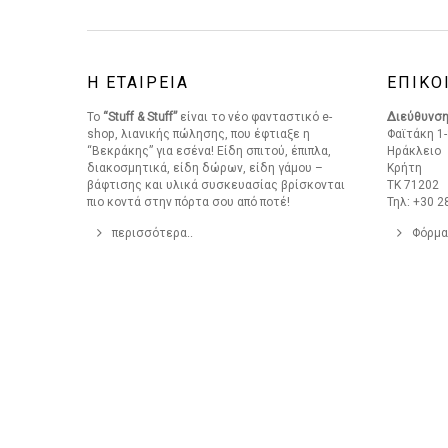
Η ΕΤΑΙΡΕΙΑ
ΕΠΙΚΟ
Το
“Stuff & Stuff”
είναι το νέο φανταστικό e-
Διεύθυνσ
shop, λιανικής πώλησης, που έφτιαξε η
Φαϊτάκη 1-
“Βεκράκης” για εσένα! Είδη σπιτού, έπιπλα,
Ηράκλειο
διακοσμητικά, είδη δώρων, είδη γάμου –
Κρήτη
βάφτισης και υλικά συσκευασίας βρίσκονται
ΤΚ 71202
πιο κοντά στην πόρτα σου από ποτέ!
Τηλ: +30 2
περισσότερα..
Φόρμα