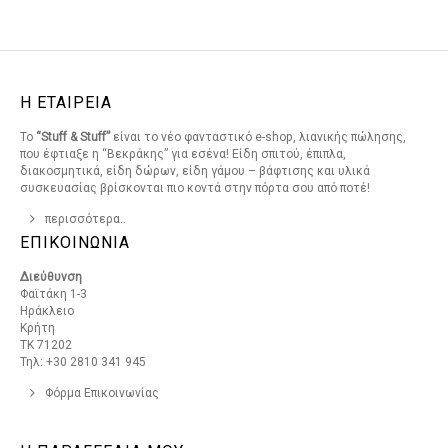
Η ΕΤΑΙΡΕΙΑ
Το
“Stuff & Stuff”
είναι το νέο φανταστικό e-shop, λιανικής πώλησης,
που έφτιαξε η “Βεκράκης” για εσένα! Είδη σπιτού, έπιπλα,
διακοσμητικά, είδη δώρων, είδη γάμου – βάφτισης και υλικά
συσκευασίας βρίσκονται πιο κοντά στην πόρτα σου από ποτέ!
περισσότερα..
ΕΠΙΚΟΙΝΩΝΙΑ
Διεύθυνση
Φαϊτάκη 1-3
Ηράκλειο
Κρήτη
ΤΚ 71202
Τηλ: +30 2810 341 945
Φόρμα Επικοινωνίας