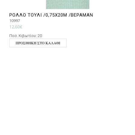
ΡΟΛΛΟ ΤΟΥΛΙ /0,75Χ20Μ /ΒΕΡΑΜΑΝ
10997
1
12,60
€
3
Ποσ. Κιβωτίου: 20
Π
ΠΡΟΣΘΉΚΗ ΣΤΟ ΚΑΛΆΘΙ