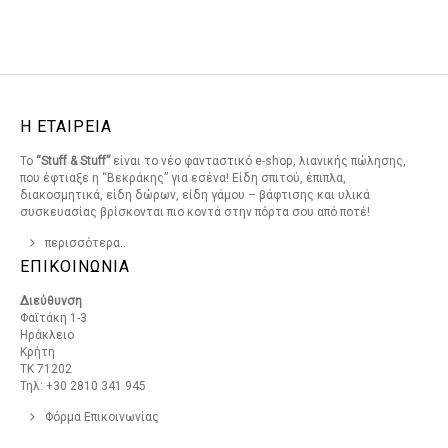
Η ΕΤΑΙΡΕΙΑ
Το
“Stuff & Stuff”
είναι το νέο φανταστικό e-shop, λιανικής πώλησης,
που έφτιαξε η “Βεκράκης” για εσένα! Είδη σπιτού, έπιπλα,
διακοσμητικά, είδη δώρων, είδη γάμου – βάφτισης και υλικά
συσκευασίας βρίσκονται πιο κοντά στην πόρτα σου από ποτέ!
περισσότερα..
ΕΠΙΚΟΙΝΩΝΙΑ
Διεύθυνση
Φαϊτάκη 1-3
Ηράκλειο
Κρήτη
ΤΚ 71202
Τηλ: +30 2810 341 945
Φόρμα Επικοινωνίας