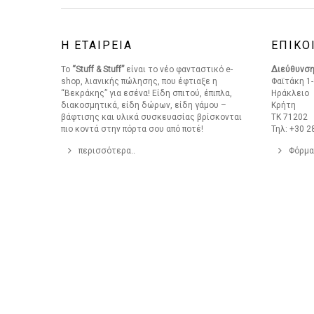
Η ΕΤΑΙΡΕΙΑ
ΕΠΙΚΟ
Το
“Stuff & Stuff”
είναι το νέο φανταστικό e-
Διεύθυνσ
shop, λιανικής πώλησης, που έφτιαξε η
Φαϊτάκη 1-
“Βεκράκης” για εσένα! Είδη σπιτού, έπιπλα,
Ηράκλειο
διακοσμητικά, είδη δώρων, είδη γάμου –
Κρήτη
βάφτισης και υλικά συσκευασίας βρίσκονται
ΤΚ 71202
πιο κοντά στην πόρτα σου από ποτέ!
Τηλ: +30 2
περισσότερα..
Φόρμα