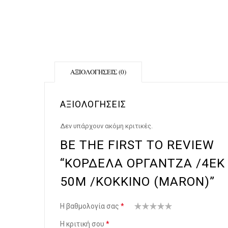
ΑΞΙΟΛΟΓΉΣΕΙΣ (0)
ΑΞΙΟΛΟΓΉΣΕΙΣ
Δεν υπάρχουν ακόμη κριτικές.
BE THE FIRST TO REVIEW
“ΚΟΡΔΕΛΑ ΟΡΓΑΝΤΖΑ /4ΕΚ
50Μ /ΚΟΚΚΙΝΟ (MARON)”
Η βαθμολογία σας
*
1
2
3 από 5
4 από 5
5 από 5
Η κριτική σου
*