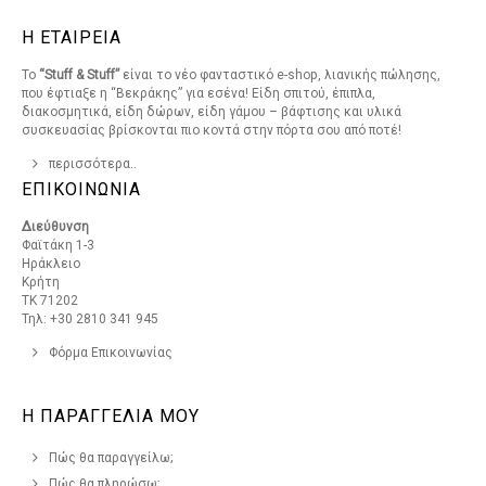
Η ΕΤΑΙΡΕΙΑ
Το
“Stuff & Stuff”
είναι το νέο φανταστικό e-shop, λιανικής πώλησης,
που έφτιαξε η “Βεκράκης” για εσένα! Είδη σπιτού, έπιπλα,
διακοσμητικά, είδη δώρων, είδη γάμου – βάφτισης και υλικά
συσκευασίας βρίσκονται πιο κοντά στην πόρτα σου από ποτέ!
περισσότερα..
ΕΠΙΚΟΙΝΩΝΙΑ
Διεύθυνση
Φαϊτάκη 1-3
Ηράκλειο
Κρήτη
ΤΚ 71202
Τηλ: +30 2810 341 945
Φόρμα Επικοινωνίας
Η ΠΑΡΑΓΓΕΛΙΑ ΜΟΥ
Πώς θα παραγγείλω;
Πώς θα πληρώσω;