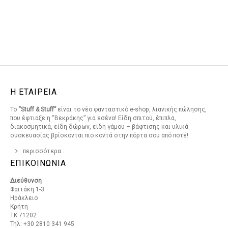
Η ΕΤΑΙΡΕΙΑ
Το
“Stuff & Stuff”
είναι το νέο φανταστικό e-shop, λιανικής πώλησης,
που έφτιαξε η “Βεκράκης” για εσένα! Είδη σπιτού, έπιπλα,
διακοσμητικά, είδη δώρων, είδη γάμου – βάφτισης και υλικά
συσκευασίας βρίσκονται πιο κοντά στην πόρτα σου από ποτέ!
περισσότερα..
ΕΠΙΚΟΙΝΩΝΙΑ
Διεύθυνση
Φαϊτάκη 1-3
Ηράκλειο
Κρήτη
ΤΚ 71202
Τηλ: +30 2810 341 945