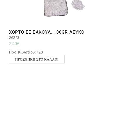
ΧΟΡΤΟ ΣΕ ΣΑΚΟΥΛ. 100GR ΛΕΥΚΟ
Κ
26243
4
2,40
€
1
Ποσ. Κιβωτίου: 120
Π
ΠΡΟΣΘΉΚΗ ΣΤΟ ΚΑΛΆΘΙ