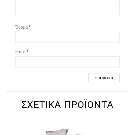
έρ
ια
Όνομα
*
Email
*
ΣΧΕΤΙΚΆ ΠΡΟΪΌΝΤΑ