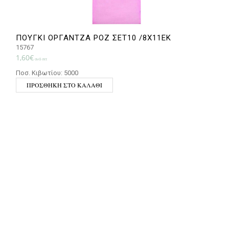
ΠΟΥΓΚΙ ΟΡΓΑΝΤΖΑ ΡΟΖ ΣΕΤ10 /8Χ11ΕΚ
15767
1,60
€
1
ανά σετ
1
Ποσ. Κιβωτίου: 5000
Π
ΠΡΟΣΘΉΚΗ ΣΤΟ ΚΑΛΆΘΙ