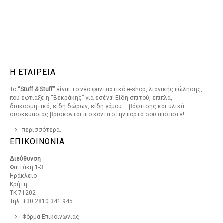
Η ΕΤΑΙΡΕΙΑ
Το
“Stuff & Stuff”
είναι το νέο φανταστικό e-shop, λιανικής πώλησης,
που έφτιαξε η “Βεκράκης” για εσένα! Είδη σπιτού, έπιπλα,
διακοσμητικά, είδη δώρων, είδη γάμου – βάφτισης και υλικά
συσκευασίας βρίσκονται πιο κοντά στην πόρτα σου από ποτέ!
περισσότερα..
ΕΠΙΚΟΙΝΩΝΙΑ
Διεύθυνση
Φαϊτάκη 1-3
Ηράκλειο
Κρήτη
ΤΚ 71202
Τηλ: +30 2810 341 945
Φόρμα Επικοινωνίας