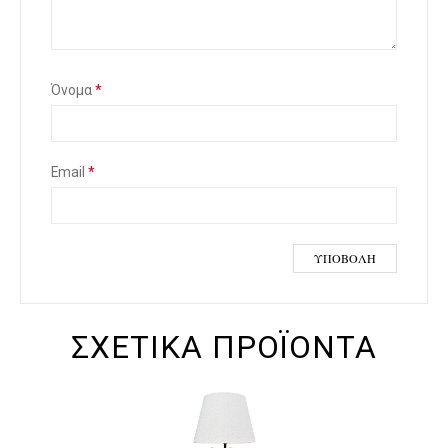
έρ
ια
Όνομα
*
Email
*
ΣΧΕΤΙΚΆ ΠΡΟΪΌΝΤΑ