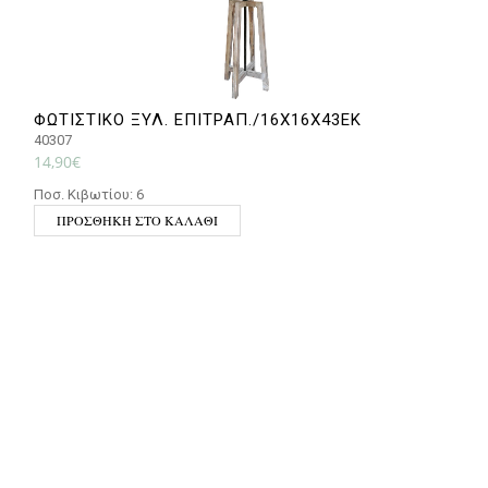
ΦΩΤΙΣΤΙΚΟ ΞΥΛ. ΕΠΙΤΡΑΠ./16Χ16Χ43ΕΚ
40307
4
14,90
€
4
Ποσ. Κιβωτίου: 6
Π
ΠΡΟΣΘΉΚΗ ΣΤΟ ΚΑΛΆΘΙ