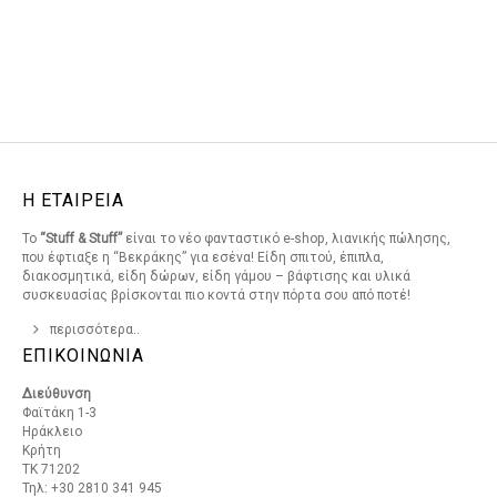
Η ΕΤΑΙΡΕΙΑ
Το
“Stuff & Stuff”
είναι το νέο φανταστικό e-shop, λιανικής πώλησης,
που έφτιαξε η “Βεκράκης” για εσένα! Είδη σπιτού, έπιπλα,
διακοσμητικά, είδη δώρων, είδη γάμου – βάφτισης και υλικά
συσκευασίας βρίσκονται πιο κοντά στην πόρτα σου από ποτέ!
περισσότερα..
ΕΠΙΚΟΙΝΩΝΙΑ
Διεύθυνση
Φαϊτάκη 1-3
Ηράκλειο
Κρήτη
ΤΚ 71202
Τηλ: +30 2810 341 945