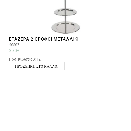
ΕΤΑΖΕΡΑ 2 ΟΡΟΦΟΙ ΜΕΤΑΛΛΙΚΗ
Δ
46567
6
3,50
€
6
Ποσ. Κιβωτίου: 12
Π
ΠΡΟΣΘΉΚΗ ΣΤΟ ΚΑΛΆΘΙ