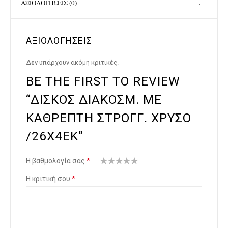
ΑΞΙΟΛΟΓΉΣΕΙΣ (0)
ΑΞΙΟΛΟΓΉΣΕΙΣ
Δεν υπάρχουν ακόμη κριτικές.
BE THE FIRST TO REVIEW
“ΔΙΣΚΟΣ ΔΙΑΚΟΣΜ. ΜΕ
ΚΑΘΡΕΠΤΗ ΣΤΡΟΓΓ. ΧΡΥΣΟ
/26Χ4ΕΚ”
Η βαθμολογία σας
*
1
2
3 από 5
4 από 5
5 από 5
Η κριτική σου
*
α
από
αστέρι
αστέρια
αστέρια
π
5
α
ό
αστέ
5
ρια
α