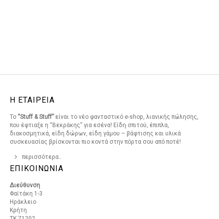
Η ΕΤΑΙΡΕΙΑ
Το
“Stuff & Stuff”
είναι το νέο φανταστικό e-shop, λιανικής πώλησης,
που έφτιαξε η “Βεκράκης” για εσένα! Είδη σπιτού, έπιπλα,
διακοσμητικά, είδη δώρων, είδη γάμου – βάφτισης και υλικά
συσκευασίας βρίσκονται πιο κοντά στην πόρτα σου από ποτέ!
περισσότερα..
ΕΠΙΚΟΙΝΩΝΙΑ
Διεύθυνση
Φαϊτάκη 1-3
Ηράκλειο
Κρήτη
ΤΚ 71202