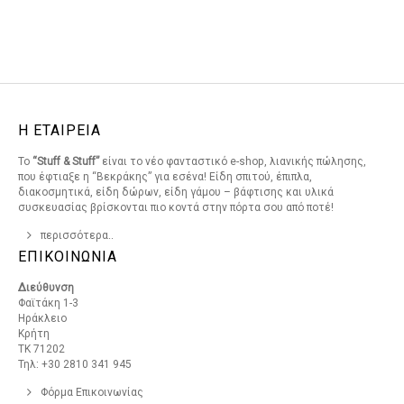
Η ΕΤΑΙΡΕΙΑ
Το
“Stuff & Stuff”
είναι το νέο φανταστικό e-shop, λιανικής πώλησης,
που έφτιαξε η “Βεκράκης” για εσένα! Είδη σπιτού, έπιπλα,
διακοσμητικά, είδη δώρων, είδη γάμου – βάφτισης και υλικά
συσκευασίας βρίσκονται πιο κοντά στην πόρτα σου από ποτέ!
περισσότερα..
ΕΠΙΚΟΙΝΩΝΙΑ
Διεύθυνση
Φαϊτάκη 1-3
Ηράκλειο
Κρήτη
ΤΚ 71202
Τηλ: +30 2810 341 945
Φόρμα Επικοινωνίας