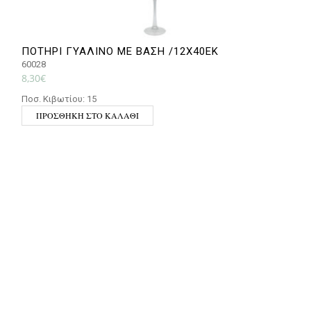
ΠΟΤΗΡΙ ΓΥΑΛΙΝΟ ΜΕ ΒΑΣΗ /12Χ40ΕΚ
60028
4
8,30
€
5
Ποσ. Κιβωτίου: 15
Π
ΠΡΟΣΘΉΚΗ ΣΤΟ ΚΑΛΆΘΙ