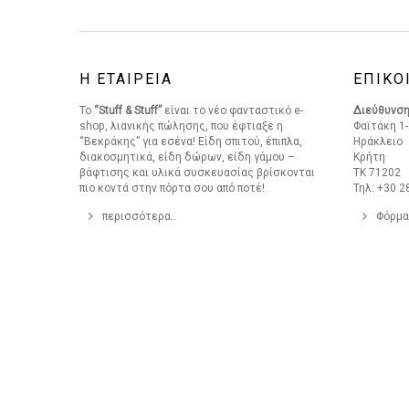
Η ΕΤΑΙΡΕΙΑ
ΕΠΙΚΟ
Το
“Stuff & Stuff”
είναι το νέο φανταστικό e-
Διεύθυνσ
shop, λιανικής πώλησης, που έφτιαξε η
Φαϊτάκη 1-
“Βεκράκης” για εσένα! Είδη σπιτού, έπιπλα,
Ηράκλειο
διακοσμητικά, είδη δώρων, είδη γάμου –
Κρήτη
βάφτισης και υλικά συσκευασίας βρίσκονται
ΤΚ 71202
πιο κοντά στην πόρτα σου από ποτέ!
Τηλ: +30 2
περισσότερα..
Φόρμα