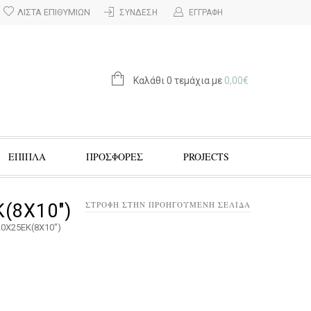
ΛΊΣΤΑ ΕΠΙΘΥΜΙΏΝ
ΣΎΝΔΕΣΗ
ΕΓΓΡΑΦΉ
Καλάθι 0 τεμάχια με
0,00
€
ΕΠΙΠΛΑ
ΠΡΟΣΦΟΡΈΣ
PROJECTS
ΕΠΙΣΤΡΟΦΉ ΣΤΗΝ ΠΡΟΗΓΟΎΜΕΝΗ ΣΕΛΊΔΑ
(8Χ10″)
20Χ25ΕΚ(8Χ10″)