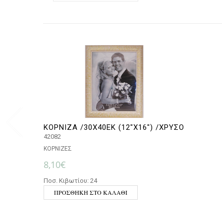
ΚΟΡΝΙΖΑ /30Χ40ΕΚ (12″Χ16″) /ΧΡΥΣΟ
42082
ΚΟΡΝΙΖΕΣ
8,10
€
Ποσ. Κιβωτίου: 24
ΠΡΟΣΘΉΚΗ ΣΤΟ ΚΑΛΆΘΙ