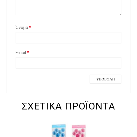
έρ
ια
Όνομα
*
Email
*
ΣΧΕΤΙΚΆ ΠΡΟΪΌΝΤΑ