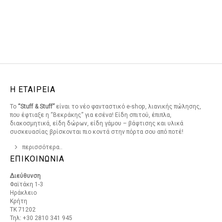
Η ΕΤΑΙΡΕΙΑ
Το
“Stuff & Stuff”
είναι το νέο φανταστικό e-shop, λιανικής πώλησης,
που έφτιαξε η “Βεκράκης” για εσένα! Είδη σπιτού, έπιπλα,
διακοσμητικά, είδη δώρων, είδη γάμου – βάφτισης και υλικά
συσκευασίας βρίσκονται πιο κοντά στην πόρτα σου από ποτέ!
περισσότερα..
ΕΠΙΚΟΙΝΩΝΙΑ
Διεύθυνση
Φαϊτάκη 1-3
Ηράκλειο
Κρήτη
ΤΚ 71202
Τηλ: +30 2810 341 945