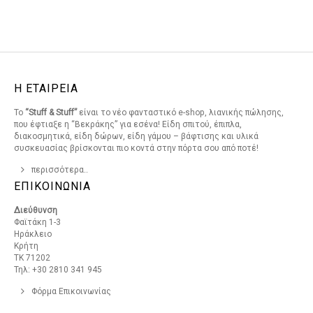
Η ΕΤΑΙΡΕΙΑ
Το
“Stuff & Stuff”
είναι το νέο φανταστικό e-shop, λιανικής πώλησης,
που έφτιαξε η “Βεκράκης” για εσένα! Είδη σπιτού, έπιπλα,
διακοσμητικά, είδη δώρων, είδη γάμου – βάφτισης και υλικά
συσκευασίας βρίσκονται πιο κοντά στην πόρτα σου από ποτέ!
περισσότερα..
ΕΠΙΚΟΙΝΩΝΙΑ
Διεύθυνση
Φαϊτάκη 1-3
Ηράκλειο
Κρήτη
ΤΚ 71202
Τηλ: +30 2810 341 945
Φόρμα Επικοινωνίας