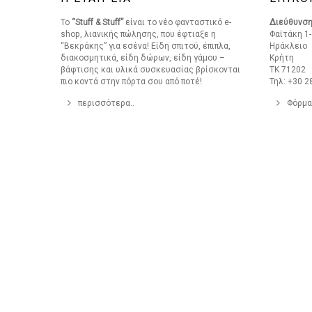
Το
“Stuff & Stuff”
είναι το νέο φανταστικό e-
Διεύθυνσ
shop, λιανικής πώλησης, που έφτιαξε η
Φαϊτάκη 1-
“Βεκράκης” για εσένα! Είδη σπιτού, έπιπλα,
Ηράκλειο
διακοσμητικά, είδη δώρων, είδη γάμου –
Κρήτη
βάφτισης και υλικά συσκευασίας βρίσκονται
ΤΚ 71202
πιο κοντά στην πόρτα σου από ποτέ!
Τηλ: +30 2
περισσότερα..
Φόρμα