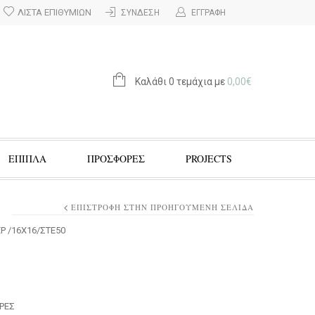
ΛΊΣΤΑ ΕΠΙΘΥΜΙΏΝ
ΣΎΝΔΕΣΗ
ΕΓΓΡΑΦΉ
Καλάθι 0 τεμάχια με
0,00
€
ΕΠΙΠΛΑ
ΠΡΟΣΦΟΡΈΣ
PROJECTS
ΕΠΙΣΤΡΟΦΉ ΣΤΗΝ ΠΡΟΗΓΟΎΜΕΝΗ ΣΕΛΊΔΑ
ΕΡ /16Χ16/ΣΤΕ50
ΡΕΣ