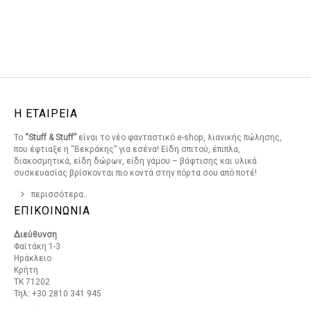
Η ΕΤΑΙΡΕΙΑ
Το
“Stuff & Stuff”
είναι το νέο φανταστικό e-shop, λιανικής πώλησης,
που έφτιαξε η “Βεκράκης” για εσένα! Είδη σπιτού, έπιπλα,
διακοσμητικά, είδη δώρων, είδη γάμου – βάφτισης και υλικά
συσκευασίας βρίσκονται πιο κοντά στην πόρτα σου από ποτέ!
περισσότερα..
ΕΠΙΚΟΙΝΩΝΙΑ
Διεύθυνση
Φαϊτάκη 1-3
Ηράκλειο
Κρήτη
ΤΚ 71202
Τηλ: +30 2810 341 945