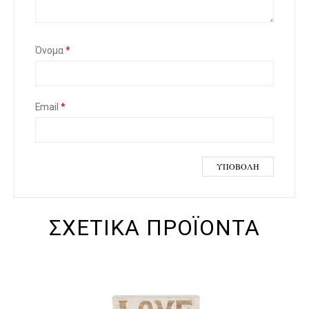
ια
Όνομα
*
Email
*
ΣΧΕΤΙΚΆ ΠΡΟΪΌΝΤΑ