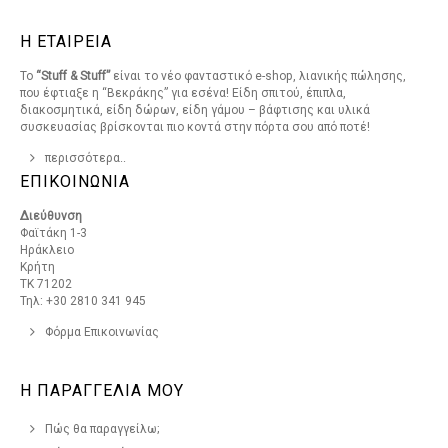
Η ΕΤΑΙΡΕΙΑ
Το
“Stuff & Stuff”
είναι το νέο φανταστικό e-shop, λιανικής πώλησης,
που έφτιαξε η “Βεκράκης” για εσένα! Είδη σπιτού, έπιπλα,
διακοσμητικά, είδη δώρων, είδη γάμου – βάφτισης και υλικά
συσκευασίας βρίσκονται πιο κοντά στην πόρτα σου από ποτέ!
περισσότερα..
ΕΠΙΚΟΙΝΩΝΙΑ
Διεύθυνση
Φαϊτάκη 1-3
Ηράκλειο
Κρήτη
ΤΚ 71202
Τηλ: +30 2810 341 945
Φόρμα Επικοινωνίας
Η ΠΑΡΑΓΓΕΛΙΑ ΜΟΥ
Πώς θα παραγγείλω;