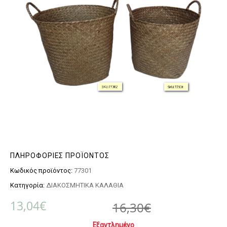
ΠΛΗΡΟΦΟΡΊΕΣ ΠΡΟΪΌΝΤΟΣ
Κωδικός προϊόντος:
77301
Κατηγορία:
ΔΙΑΚΟΣΜΗΤΙΚΑ ΚΑΛΑΘΙΑ
Original pr
Η τρέχουσα
13,04
€
16,30
€
Εξαντλημένο