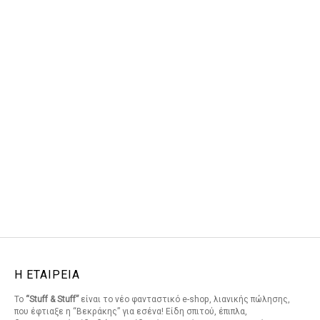
Η ΕΤΑΙΡΕΙΑ
Το
“Stuff & Stuff”
είναι το νέο φανταστικό e-shop, λιανικής πώλησης,
που έφτιαξε η “Βεκράκης” για εσένα! Είδη σπιτού, έπιπλα,